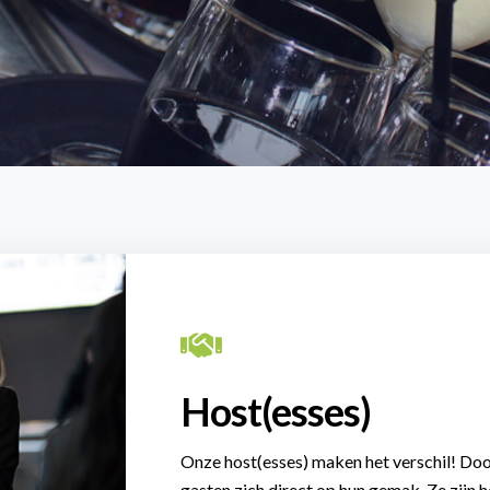
Host(esses)
Onze host(esses) maken het verschil! Doo
gasten zich direct op hun gemak. Ze zijn h