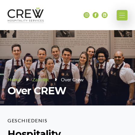
Home
Zakelijk
Over Crew
Over CREW
GESCHIEDENIS
Hospitality